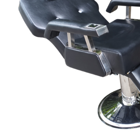
rber BX-414 (Mâm
ỏ)
000.000