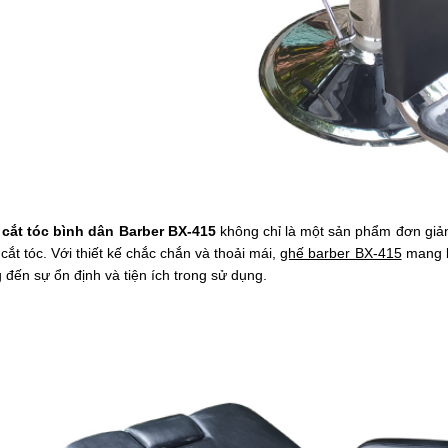
ế cắt tóc nam
rber BX-713
500.000
ế cắt tóc nam
rber BX-711
800.000
cắt tóc bình dân Barber BX-415
không chỉ là một sản phẩm đơn giản
ế cắt tóc nam
 cắt tóc. Với thiết kế chắc chắn và thoải mái,
ghế barber BX-415
mang lạ
rber BX-712
 đến sự ổn định và tiện ích trong sử dụng.
800.000
ế cắt tóc nam
rber BX-421A
100.000
ế cắt tóc nam