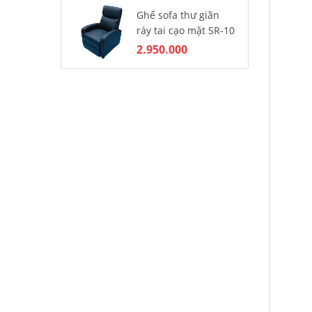
Ghế sofa thư giãn
Ba
ráy tai cạo mặt SR-10
nh
2.950.000
4.