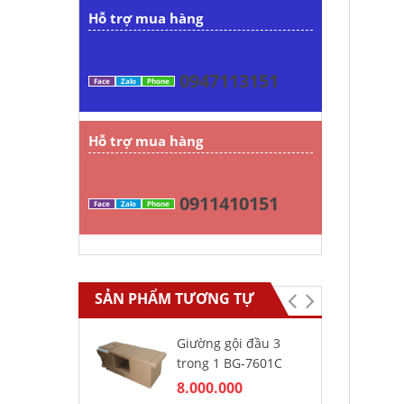
Hỗ trợ mua hàng
0947113151
Face
Zalo
Phone
Hỗ trợ mua hàng
0911410151
Face
Zalo
Phone
SẢN PHẨM TƯƠNG TỰ
Giường gội đầu 3
Gh
trong 1 BG-7601C
ba
8.000.000
5.