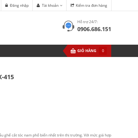
Đăng nhập
Tài khoản
Kiểm tra đơn hàng
Hỗ trợ 24/7:
0906.686.151
GIỎ HÀNG
0
X-415
 ghế cắt tóc nam phổ biến nhất trên thị trường. Với mức giá hợp