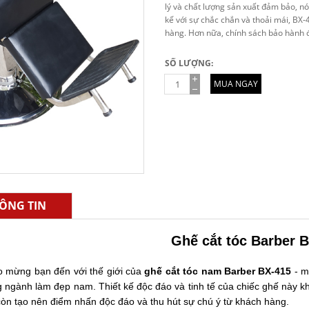
lý và chất lượng sản xuất đảm bảo, nó
kế với sự chắc chắn và thoải mái, BX-
hàng. Hơn nữa, chính sách bảo hành đ
SỐ LƯỢNG:
MUA NGAY
ÔNG TIN
Ghế cắt tóc Barber 
 mừng bạn đến với thế giới của
ghế cắt tóc nam Barber BX-415
- m
g ngành làm đẹp nam. Thiết kế độc đáo và tinh tế của chiếc ghế này k
òn tạo nên điểm nhấn độc đáo và thu hút sự chú ý từ khách hàng.