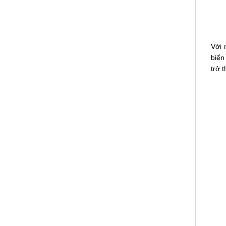
Với 
biến
trở 