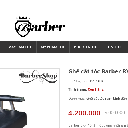
MÁY LÀM TÓC
MỸ PHẨM TÓC
PHỤ KIỆN TÓC
TIN TỨC
Ghế cắt tóc Barber B
Thương hiệu:
BARBER
Tình trạng:
Còn hàng
Danh mục:
Ghế cắt tóc nam bình dân
4.200.000
5.000.000
Barber BX-415 là một trong những mẫu