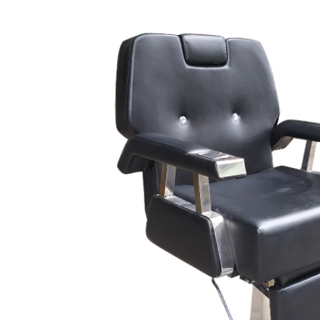
ế cắt tóc nam
rber BX-714
900.000