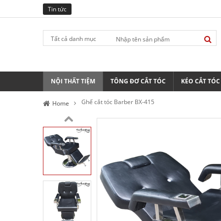
Tin tức
Tất cả danh mục
NỘI THẤT TIỆM
TÔNG ĐƠ CẮT TÓC
KÉO CẮT TÓC
Ghế cắt tóc Barber BX-415
Home