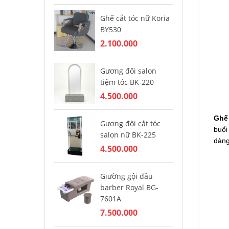
Ghế cắt tóc nữ Koria
Gh
BY530
ba
2.100.000
5.
Gương đôi salon
Gh
tiệm tóc BK-220
ba
4.500.000
4.
Ghế 
Gương đôi cắt tóc
Gh
buổi
salon nữ BK-225
ba
dàng
4.500.000
4.
Giường gội đầu
Gh
barber Royal BG-
Ba
7601A
5.
7.500.000
Gh