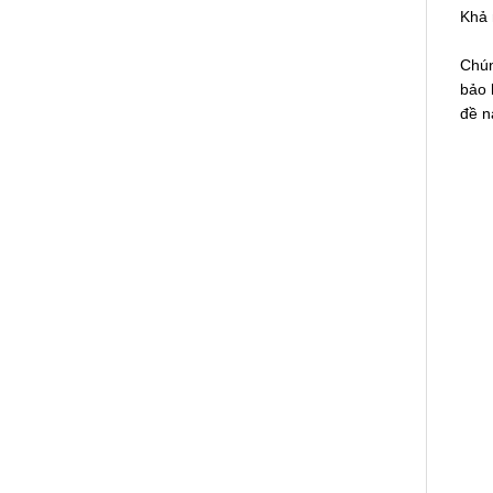
Khả 
Chún
bảo 
đề n