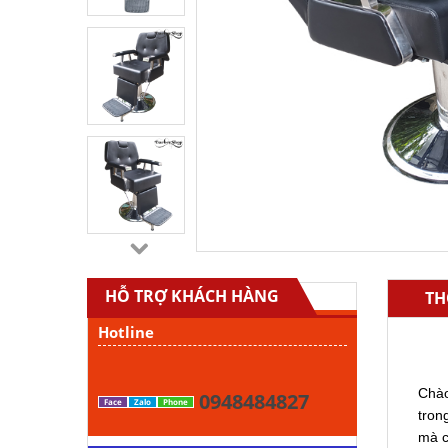
HỖ TRỢ KHÁCH HÀNG
TH
Hotline
Chào
0948484827
Face
Zalo
Phone
tron
mà c