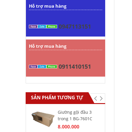
Hỗ trợ mua hàng
0947113151
Face
Zalo
Phone
Hỗ trợ mua hàng
0911410151
Face
Zalo
Phone
SẢN PHẨM TƯƠNG TỰ
Giường gội đầu 3
Gh
trong 1 BG-7601C
ba
8.000.000
5.