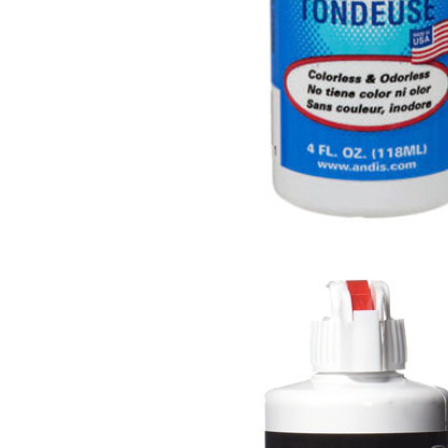
ế cắt tóc nam
rber BX-713
500.000
ế cắt tóc nam
rber BX-711
800.000
ế cắt tóc nam
rber BX-712
800.000
ế cắt tóc nam
rber BX-421A
100.000
ế cắt tóc nam