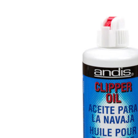
ế cắt tóc nam
rber BX-714
900.000