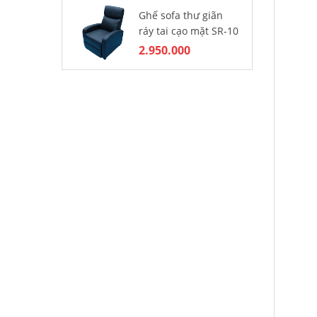
Ghế sofa thư giãn
Ba
ráy tai cạo mặt SR-10
nh
2.950.000
4.