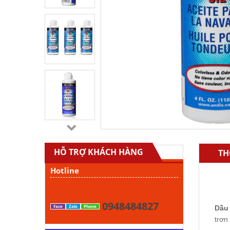
HỖ TRỢ KHÁCH HÀNG
TH
Hotline
0948484827
Face
Zalo
Phone
Dầu
trơn 