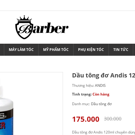
MÁY LÀM TÓC
MỸ PHẨM TÓC
PHỤ KIỆN TÓC
TIN TỨC
Dầu tông đơ Andis 1
Thương hiệu:
ANDIS
Tình trạng:
Còn hàng
Danh mục:
Dầu tông đơ
175.000
300.000
Dầu tông đơ Andis 120ml chuyên dùng 