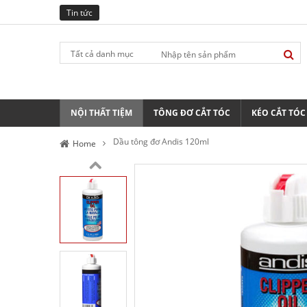
Tin tức
Tất cả danh mục
NỘI THẤT TIỆM
TÔNG ĐƠ CẮT TÓC
KÉO CẮT TÓC
Dầu tông đơ Andis 120ml
Home