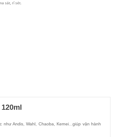
a sát, rỉ sét.
 120ml
óc như Andis, Wahl, Chaoba, Kemei...giúp vận hành