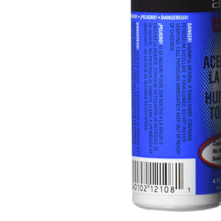
rber BX-414 (Mâm
ỏ)
000.000