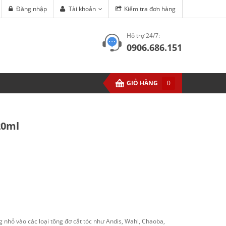
Đăng nhập
Tài khoản
Kiểm tra đơn hàng
Hỗ trợ 24/7:
0906.686.151
GIỎ HÀNG
0
20ml
nhỏ vào các loại tông đơ cắt tóc như Andis, Wahl, Chaoba,