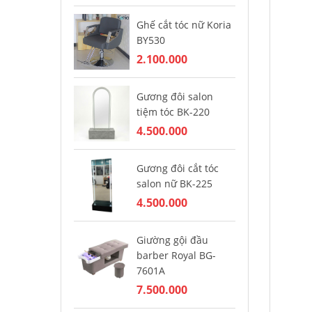
Ghế cắt tóc nữ Koria
Gh
BY530
ba
2.100.000
5.
Gương đôi salon
Gh
tiệm tóc BK-220
ba
4.500.000
4.
Gương đôi cắt tóc
Gh
salon nữ BK-225
ba
4.500.000
4.
Giường gội đầu
Gh
barber Royal BG-
Ba
7601A
5.
7.500.000
Gh