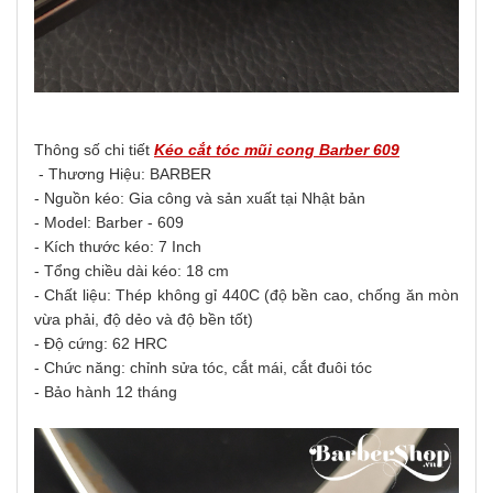
Thông số chi tiết
Kéo cắt tóc mũi cong Barber 609
- Thương Hiệu: BARBER
- Nguồn kéo: Gia công và sản xuất tại Nhật bản
- Model: Barber - 609
- Kích thước kéo: 7 Inch
- Tổng chiều dài kéo: 18 cm
- Chất liệu: Thép không gỉ 440C (độ bền cao, chống ăn mòn
vừa phải, độ dẻo và độ bền tốt)
- Độ cứng: 62 HRC
- Chức năng: chỉnh sửa tóc, cắt mái, cắt đuôi tóc
- Bảo hành 12 tháng