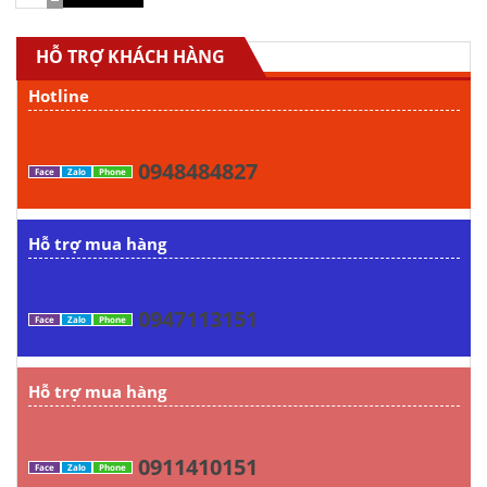
HỖ TRỢ KHÁCH HÀNG
Hotline
0948484827
Face
Zalo
Phone
Hỗ trợ mua hàng
0947113151
Face
Zalo
Phone
Hỗ trợ mua hàng
0911410151
Face
Zalo
Phone