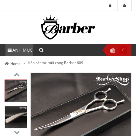
DANH MỤC
0
Kéo cắt tóc mũi cong Barber 609
Home