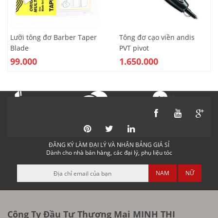
Lưỡi tông đơ Barber Taper
Tông đơ cạo viền andis
Blade
PVT pivot
99.000
1.650.000
Messenger
Gọi điện
Nhắn tin
ĐĂNG KÝ LÀM ĐẠI LÝ VÀ NHẬN BẢNG GIÁ SỈ
Dành cho nhà bán hàng, các đại lý, phụ liệu tóc
NAM
NỮ
Công Ty Đầu Tư Thương Mại MINH THI