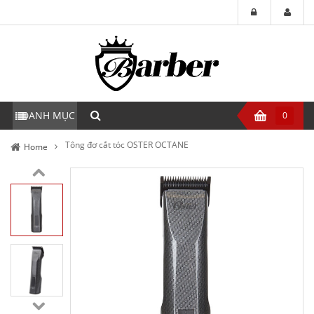
DANH MỤC
0
Tông đơ cắt tóc OSTER OCTANE
Home