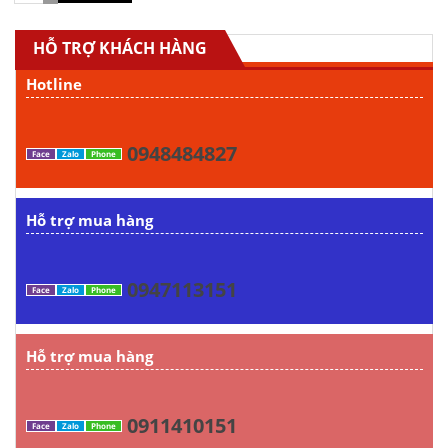
HỖ TRỢ KHÁCH HÀNG
Hotline
0948484827
Face
Zalo
Phone
Hỗ trợ mua hàng
0947113151
Face
Zalo
Phone
Hỗ trợ mua hàng
0911410151
Face
Zalo
Phone