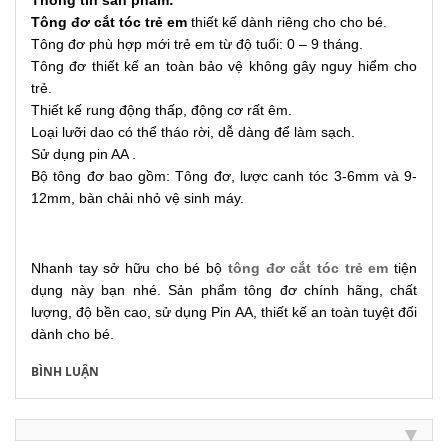
Thông tin sản phẩm:
Tông đơ cắt tóc trẻ em
thiết kế dành riêng cho cho bé.
Tông đơ phù hợp mới trẻ em từ độ tuổi: 0 – 9 tháng.
Tông đơ thiết kế an toàn bảo vệ không gây nguy hiểm cho
trẻ.
Thiết kế rung động thấp, động cơ rất êm.
Loại lưỡi dao có thể tháo rời, dễ dàng để làm sạch.
Sử dụng pin AA .
Bộ tông đơ bao gồm: Tông đơ, lược canh tóc 3-6mm và 9-
12mm, bàn chải nhỏ vệ sinh máy.
Nhanh tay sở hữu cho bé bộ
tông đơ cắt tóc trẻ em
tiện
dụng này bạn nhé. Sản phẩm tông đơ chính hãng, chất
lượng, độ bền cao, sử dụng Pin AA, thiết kế an toàn tuyệt đối
dành cho bé.
BÌNH LUẬN