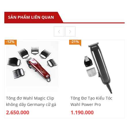
SẢN PHẨM LIÊN QUAN
-12%
-21%
Tông đơ Wahl Magic Clip
Tông Đơ Tạo Kiểu Tóc
không dây Germany cữ gá
Wahl Power Pro
thép
2.650.000
1.190.000