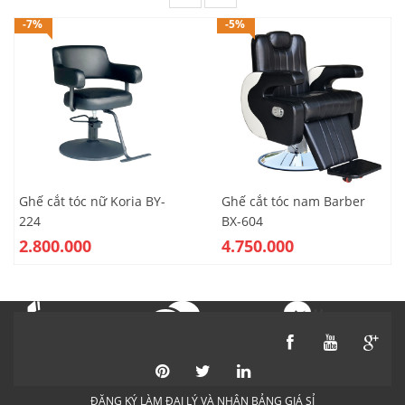
-7%
-5%
Ghế cắt tóc nữ Koria BY-
Ghế cắt tóc nam Barber
224
BX-604
2.800.000
4.750.000
Messenger
Gọi điện
Nhắn tin
ĐĂNG KÝ LÀM ĐẠI LÝ VÀ NHẬN BẢNG GIÁ SỈ