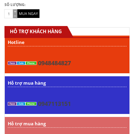
SỐ LƯỢNG:
MUA NGAY
HỖ TRỢ KHÁCH HÀNG
Hotline
0948484827
Face
Zalo
Phone
Hỗ trợ mua hàng
0947113151
Face
Zalo
Phone
Hỗ trợ mua hàng