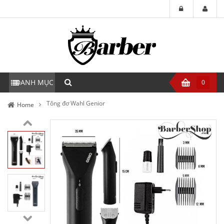
DANH MỤC
0
Tông đơ Wahl Genior
Home