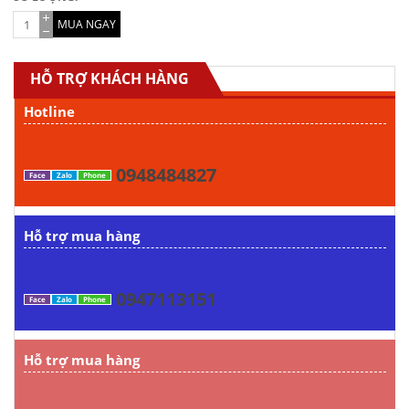
MUA NGAY
HỖ TRỢ KHÁCH HÀNG
Hotline
0948484827
Face
Zalo
Phone
Hỗ trợ mua hàng
0947113151
Face
Zalo
Phone
Hỗ trợ mua hàng