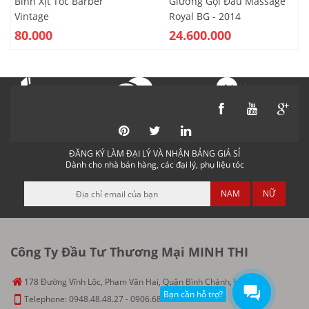
Bình Xịt Tóc Barber
Giường Gội Đầu Massage
Vintage
Royal BG - 2014
80.000
24.600.000
Messenger
Gọi điện
Nhắn tin
ĐĂNG KÝ LÀM ĐẠI LÝ VÀ NHẬN BẢNG GIÁ SỈ
Dành cho nhà bán hàng, các đại lý, phụ liệu tóc
NAM
NỮ
Công Ty Đầu Tư Thương Mại MINH THI
178 Đường Vĩnh Lộc, Phạm Văn Hai, Quận Bình Chánh, HCM
Bạn cần hỗ trợ?
Telephone:
0948.48.48.27
-
0906.686.151