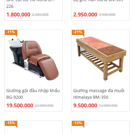
226
1.800.000
2.950.000
2.300.000
3.500.000
-11%
-21%
Giường gội đầu nhập khẩu
Giường massage đá muối
BG-9200
Himalaya BM-350
19.500.000
9.500.000
22.000.000
12.000.000
-15%
-13%