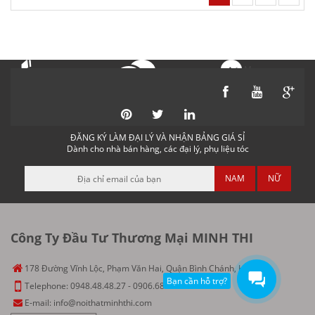
Messenger
Gọi điện
Nhắn tin
ĐĂNG KÝ LÀM ĐẠI LÝ VÀ NHẬN BẢNG GIÁ SỈ
Dành cho nhà bán hàng, các đại lý, phụ liệu tóc
NAM
NỮ
Công Ty Đầu Tư Thương Mại MINH THI
178 Đường Vĩnh Lộc, Phạm Văn Hai, Quận Bình Chánh, HCM
Bạn cần hỗ trợ?
Telephone:
0948.48.48.27
-
0906.686.151
E-mail:
info@noithatminhthi.com