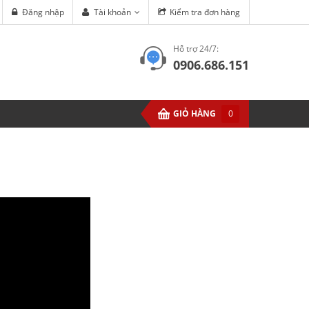
Đăng nhập
Tài khoản
Kiểm tra đơn hàng
Hỗ trợ 24/7:
0906.686.151
GIỎ HÀNG
0