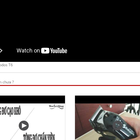
hiệp Wahl Super
520.000
per
990.000
Tông Đơ Khắc Hình
Wahl Detail
ng Đơ Wahl
750.000
fessional 5-Star
gic Clip
Tông Đơ Wahl Magic
850.000
Clip Cordless phiên
bản 2018
odos T6
ng Đơ Wahl
2.850.000
fessional Detailer
m chưa ?
990.000
ng Đơ Wahl Pro
sic 110V
650.000