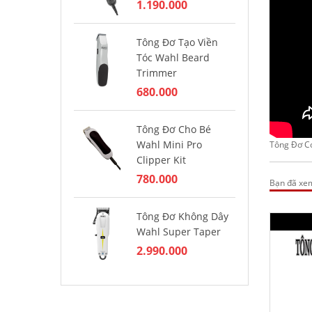
Ng
1.190.000
Ta
1.
Tông Đơ Tạo Viền
Tóc Wahl Beard
Trimmer
Tô
Pro
680.000
Ma
1.
Tông Đơ Cho Bé
Wahl Mini Pro
Tông Đơ C
Clipper Kit
Tô
Pro
780.000
Bạn đã xe
1.
Tông Đơ Không Dây
Wahl Super Taper
Tô
Ba
2.990.000
1.