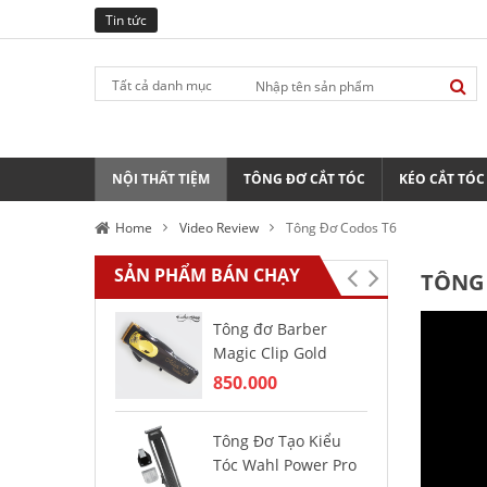
Tin tức
Tất cả danh mục
NỘI THẤT TIỆM
TÔNG ĐƠ CẮT TÓC
KÉO CẮT TÓC
Home
Video Review
Tông Đơ Codos T6
SẢN PHẨM BÁN CHẠY
TÔNG
Tông đơ Barber
Tô
Magic Clip Gold
Co
cữ
850.000
2.
Tông Đơ Tạo Kiểu
Tóc Wahl Power Pro
Tô