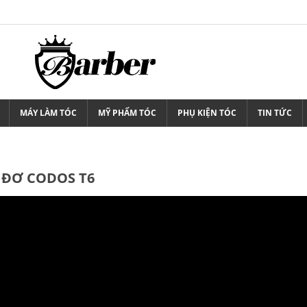
MÁY LÀM TÓC
MỸ PHẨM TÓC
PHỤ KIỆN TÓC
TIN TỨC
 ĐƠ CODOS T6
ng Đơ Sạc Wahl
Tông Đơ Wahl Senior
rdless Magic Clip
2.250.000
 gá nhựa
800.000
Tông Đơ Xăm Tóc
ng Đơ Chuyên
Wahl Stylique