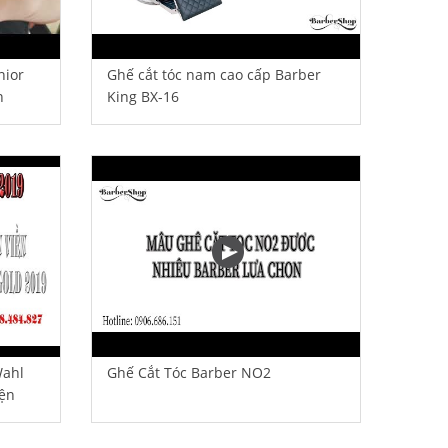
nior
Ghế cắt tóc nam cao cấp Barber
n
King BX-16
Wahl
Ghế Cắt Tóc Barber NO2
iện