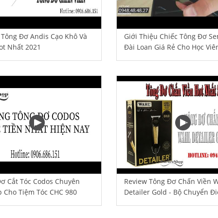
 Tông Đơ Andis Cạo Khô Và
Giới Thiệu Chiếc Tông Đơ Se
ot Nhất 2021
Đài Loan Giá Rẻ Cho Học Viê
ơ Cắt Tóc Codos Chuyên
Review Tông Đơ Chấn Viền 
p Cho Tiệm Tóc CHC 980
Detailer Gold - Bộ Chuyển Đ
USA