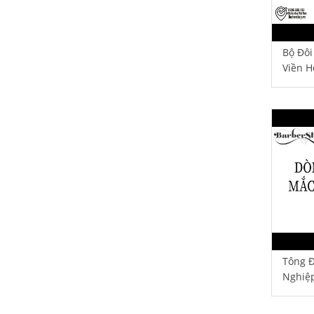
Bộ Đôi
Viền H
Tông Đ
Nghiệ